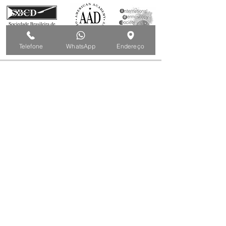
Telefone
WhatsApp
Endereço
AGENDE CONSULTA
1
1
11 997085094
whatsapp
11 4193-5034
11 4191-6739
Edifício Eagle Point
Alameda Araguaia 1293 sl. 607
Próximo ao Centro Comercial de Alphaville